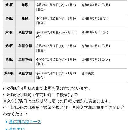
第5回
単願
令和8年1月20日(火)～1月23
令和8年1月26日(月)
日(金)
第6回
単願
令和8年1月27日(火)～1月30
令和8年2月2日(月)
日(金)
第7回
単願/併願
令和8年2月3日(火)～2月6日
令和8年2月9日(月)
(金)
第8回
単願/併願
令和8年2月10日(水)～2月13
令和8年2月16日(月)
日(金)
第9回
単願/併願
令和8年2月17日(火)～2月20
令和8年2月24日(火)
日(金)
第10回
単願/併願
令和8年2月25日(水)～4月13
随時実施
日(金)
※令和8年4月初めまで出願を受け付けています。
※出願受付時間：午前10時～午後5時まで。
※入学試験日は出願期間に応じた日程で個別に実施します。
※上記以外の日程をご希望の場合は、各校入学相談室までお問い合
わせください。
通信制高校コース
募集要項