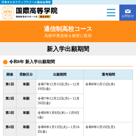
日本オルタナティブスクール協会会員校
お問合せ
通信制高校コース
高校卒業資格を確実に取得
新入学出願期間
令和8年 新入学出願期間
開催
受験区分
出願期間
選考期間
第1回
単願
令和7年12月15日(月)～12月
令和8年1月15日(木)
19日(金)
第2回
単願
令和7年12月22日(月)～12月
26日(金)
第3回
単願
令和8年1月8日(木)～1月9日
(金)
第4回
単願
令和8年1月13日(火)～1月16
令和8年1月19日(月)
日(金)