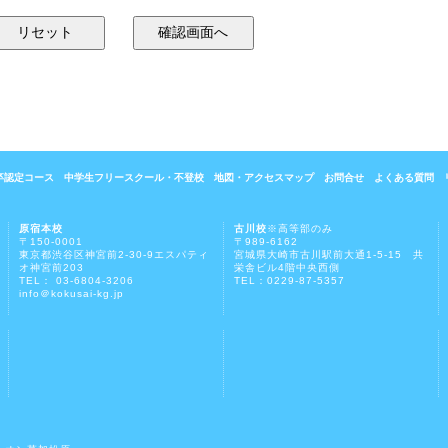
卒認定コース
中学生フリースクール・不登校
地図・アクセスマップ
お問合せ
よくある質問
原宿本校
古川校
※高等部のみ
〒150-0001
〒989-6162
東京都渋谷区神宮前2-30-9エスパティ
宮城県大崎市古川駅前大通1-5-15 共
オ神宮前203
栄舎ビル4階中央西側
TEL： 03-6804-3206
TEL：0229-87-5357
info＠kokusai-kg.jp