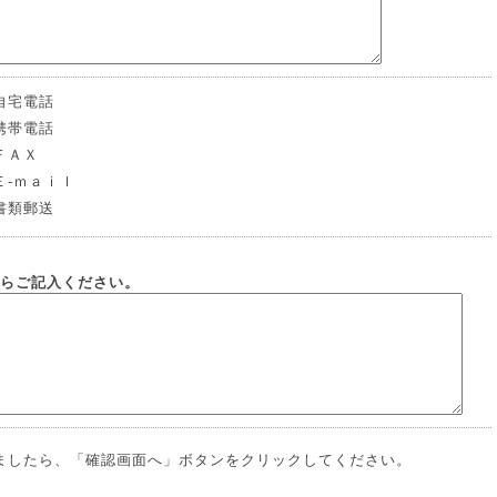
自宅電話
携帯電話
ＦＡＸ
Ｅ-ｍａｉｌ
書類郵送
らご記入ください。
ましたら、
「確認画面へ」ボタンをクリックしてください。