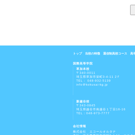
トップ
当校の特徴
通信制高校コース
高
国際高等学院
草加本校
〒340-0011
埼玉県草加市栄町3-4-11 2Ｆ
TEL： 048-932-5139
info＠kokusai-kg.jp
新越谷校
〒343-0845
埼玉県越谷市南越谷１丁目16-16
TEL：048-973-7777
会社情報
株式会社 エコールオルタナ