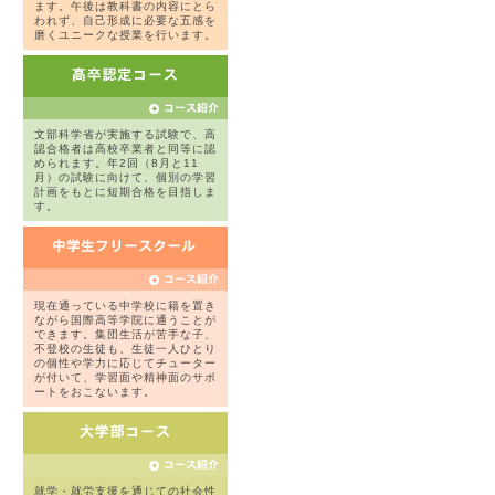
ます。午後は教科書の内容にとら
われず、自己形成に必要な五感を
磨くユニークな授業を行います。
文部科学省が実施する試験で、高
認合格者は高校卒業者と同等に認
められます。年2回（8月と11
月）の試験に向けて、個別の学習
計画をもとに短期合格を目指しま
す。
現在通っている中学校に籍を置き
ながら国際高等学院に通うことが
できます。集団生活が苦手な子、
不登校の生徒も、生徒一人ひとり
の個性や学力に応じてチューター
が付いて、学習面や精神面のサポ
ートをおこないます。
就学・就労支援を通じての社会性