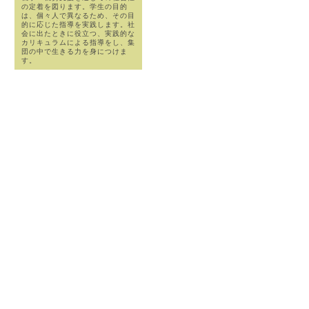
の定着を図ります。学生の目的
は、個々人で異なるため、その目
的に応じた指導を実践します。社
会に出たときに役立つ、実践的な
カリキュラムによる指導をし、集
団の中で生きる力を身につけま
す。