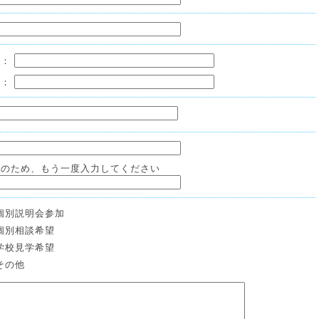
宅：
帯：
認のため、もう一度入力してください
個別説明会参加
個別相談希望
学校見学希望
その他