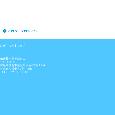
リンク
サイトマップ
仙台校
※高等部のみ
〒981-3133
宮城県仙台市泉区泉中央4丁目11-6
啓進ビル泉中央2階・5階
TEL：022-725-3120